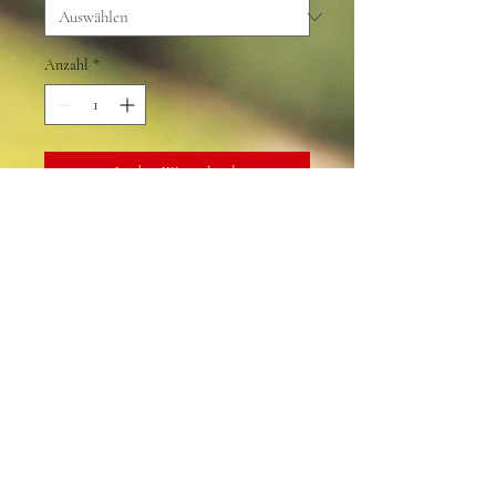
Anzahl
*
In den Warenkorb
wasserdicht
Glas
braun, schwarz
© 2016 by Schöner Leben. Proudly created with
Wix.com |
Impressum | Datenschutz
Wir schicken mit:
Zahlungsmethoden: