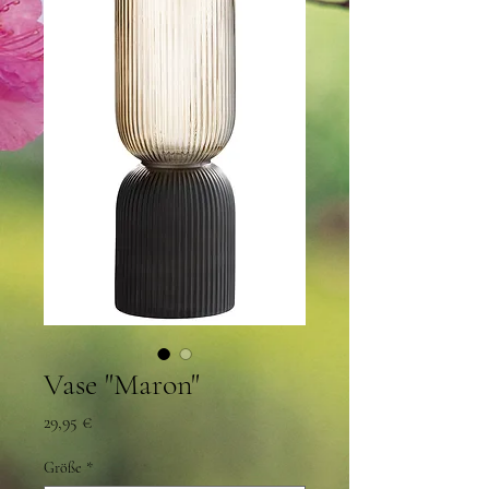
Vase "Maron"
Preis
29,95 €
Größe
*