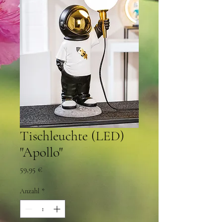
Tischleuchte (LED)
"Apollo"
Preis
59,95 €
Anzahl
*