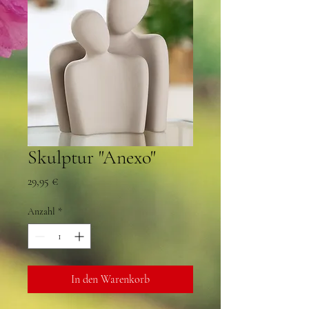
Skulptur "Anexo"
Preis
29,95 €
Anzahl
*
In den Warenkorb