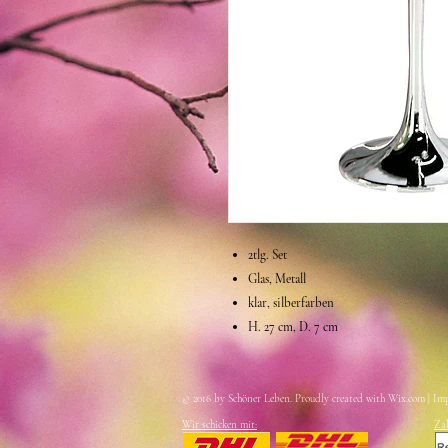
2tlg. Set
Glas, Metall
klar, silberfarben
H. 27 cm, D. 7 cm
© 2016 by Schöner Leben. Proudly created with
Wix.com | Im
Wir schicken mit:
Za