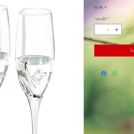
Preis
51,95 €
Anzahl
*
I